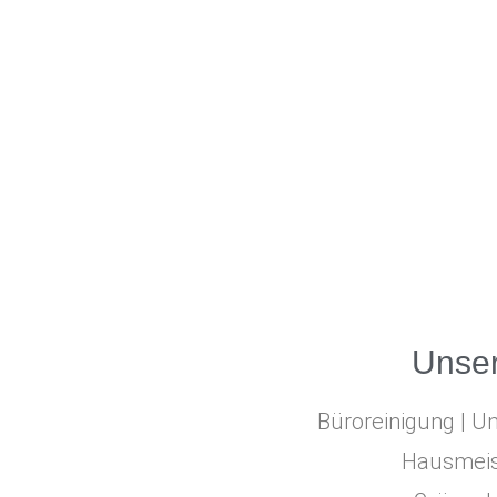
Unser
Büroreinigung | Un
Hausmeist