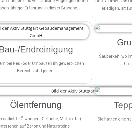
räumungen sind vertrauliche Angelegenheiten
Das Räumen von Obj
aben jähriger Erfahrung in dieser Branche. …
erledigen, ist f
Gru
Bau-/Endreinigung
Sauberkeit, wo i
lem bei Neu- oder Umbauten im gewerblichen
Gro
Bereich zählt jeder…
Ölentfernung
Tepp
h undichte Ölwannen (Getriebe, Motor etc.)
Sie hatten eine s
entstehen auf Beton und Natursteine …