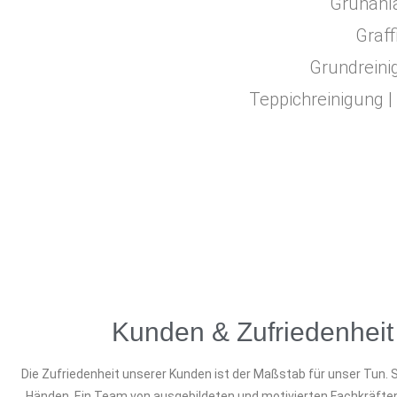
Grünanl
Graff
Grundreinig
Teppichreinigung |
Kunden & Zufriedenheit
Die Zufriedenheit unserer Kunden ist der Maßstab für unser Tun. S
Händen. Ein Team von ausgebildeten und motivierten Fachkräften